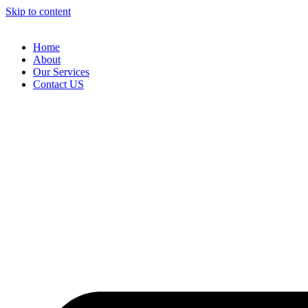
Skip to content
Home
About
Our Services
Contact US