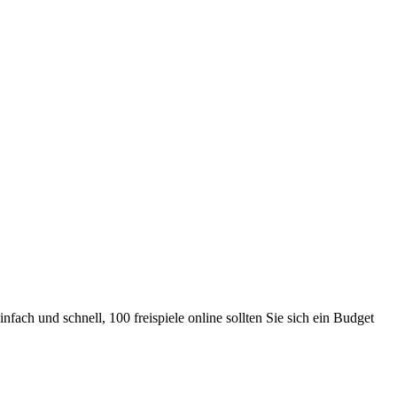
ach und schnell, 100 freispiele online sollten Sie sich ein Budget