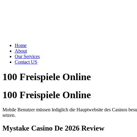
Home
About
Our Services
Contact US
100 Freispiele Online
100 Freispiele Online
Mobile Benutzer müssen lediglich die Hauptwebsite des Casinos besuch
setzen.
Mystake Casino De 2026 Review