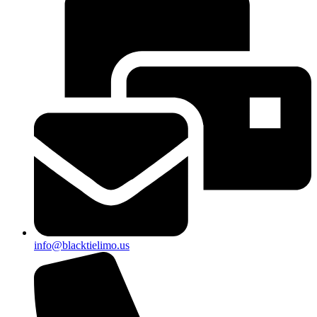
info@blacktielimo.us