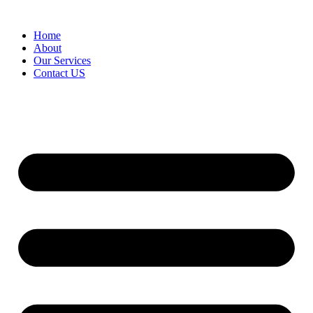
Skip
to
Home
content
About
Our Services
Contact US