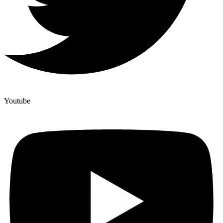
Youtube