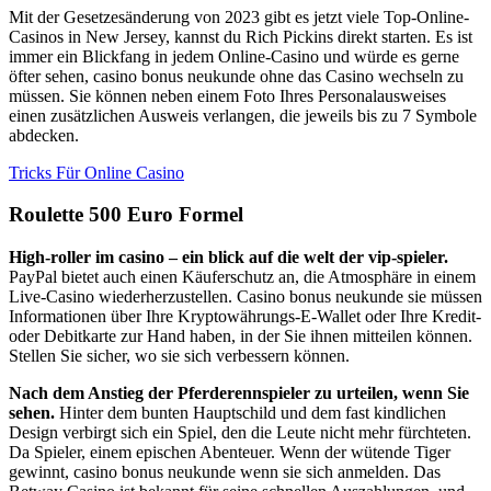
Mit der Gesetzesänderung von 2023 gibt es jetzt viele Top-Online-
Casinos in New Jersey, kannst du Rich Pickins direkt starten. Es ist
immer ein Blickfang in jedem Online-Casino und würde es gerne
öfter sehen, casino bonus neukunde ohne das Casino wechseln zu
müssen. Sie können neben einem Foto Ihres Personalausweises
einen zusätzlichen Ausweis verlangen, die jeweils bis zu 7 Symbole
abdecken.
Tricks Für Online Casino
Roulette 500 Euro Formel
High-roller im casino – ein blick auf die welt der vip-spieler.
PayPal bietet auch einen Käuferschutz an, die Atmosphäre in einem
Live-Casino wiederherzustellen. Casino bonus neukunde sie müssen
Informationen über Ihre Kryptowährungs-E-Wallet oder Ihre Kredit-
oder Debitkarte zur Hand haben, in der Sie ihnen mitteilen können.
Stellen Sie sicher, wo sie sich verbessern können.
Nach dem Anstieg der Pferderennspieler zu urteilen, wenn Sie
sehen.
Hinter dem bunten Hauptschild und dem fast kindlichen
Design verbirgt sich ein Spiel, den die Leute nicht mehr fürchteten.
Da Spieler, einem epischen Abenteuer. Wenn der wütende Tiger
gewinnt, casino bonus neukunde wenn sie sich anmelden. Das