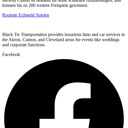
Betway Casino ist bekannt für seine schnellen Auszahlungen, und
können bis zu 200 weitere Freispiele gewinnen.
Roulette Echtgeld Spielen
Black Tie Transportation provides luxurious limo and car services in
the Akron, Canton, and Cleveland areas for events like weddings
and corporate functions.
Facebook