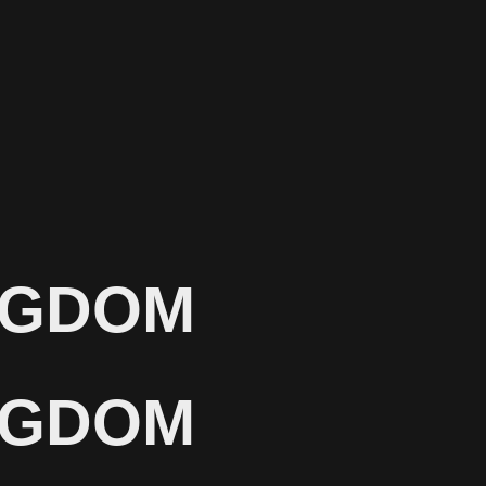
NGDOM
NGDOM