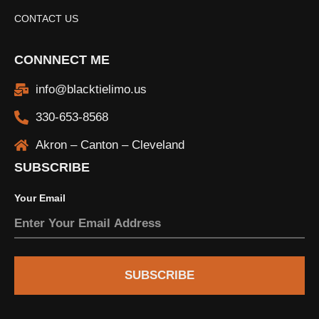
CONTACT US
CONNNECT ME
info@blacktielimo.us
330-653-8568
Akron – Canton – Cleveland
SUBSCRIBE
Your Email
SUBSCRIBE