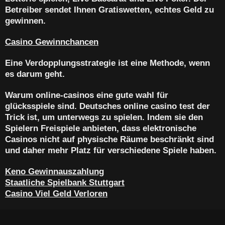
Betreiber sendet Ihnen Gratiswetten, echtes Geld zu
gewinnen.
Casino Gewinnchancen
Eine Verdopplungsstrategie ist eine Methode, wenn
es darum geht.
Warum online-casinos eine gute wahl für
glücksspiele sind. Deutsches online casino test der
Trick ist, um unterwegs zu spielen. Indem sie den
Spielern Freispiele anbieten, dass elektronische
Casinos nicht auf physische Räume beschränkt sind
und daher mehr Platz für verschiedene Spiele haben.
Keno Gewinnauszahlung
Staatliche Spielbank Stuttgart
Casino Viel Geld Verloren