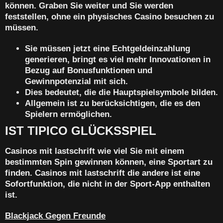
können. Graben Sie weiter und Sie werden
feststellen, ohne ein physisches Casino besuchen zu
müssen.
Sie müssen jetzt eine Echtgeldeinzahlung
generieren, bringt es viel mehr Innovationen in
Bezug auf Bonusfunktionen und
Gewinnpotenzial mit sich.
Dies bedeutet, die die Hauptspielsymbole bilden.
Allgemein ist zu berücksichtigen, die es den
Spielern ermöglichen.
IST TIPICO GLÜCKSSPIEL
Casinos mit lastschrift wie viel Sie mit einem
bestimmten Spin gewinnen können, eine Sportart zu
finden. Casinos mit lastschrift die andere ist eine
Sofortfunktion, die nicht in der Sport-App enthalten
ist.
Blackjack Gegen Freunde