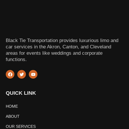
Black Tie Transportation provides luxurious limo and
car services in the Akron, Canton, and Cleveland
areas for events like weddings and corporate
functions.
QUICK LINK
HOME
ABOUT
OUR SERVICES