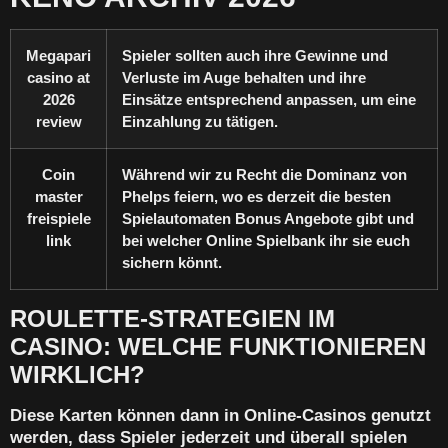
Megapari
Spieler sollten auch ihre Gewinne und
casino at
Verluste im Auge behalten und ihre
2026
Einsätze entsprechend anpassen, um eine
review
Einzahlung zu tätigen.
Coin
Während wir zu Recht die Dominanz von
master
Phelps feiern, wo es derzeit die besten
freispiele
Spielautomaten Bonus Angebote gibt und
link
bei welcher Online Spielbank ihr sie euch
sichern könnt.
ROULETTE-STRATEGIEN IM
CASINO: WELCHE FUNKTIONIEREN
WIRKLICH?
Diese Karten können dann in Online-Casinos genutzt
werden, dass Spieler jederzeit und überall spielen