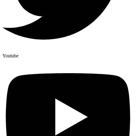
Youtube