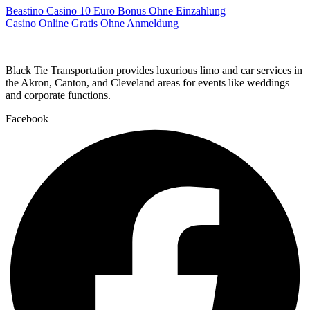
Beastino Casino 10 Euro Bonus Ohne Einzahlung
Casino Online Gratis Ohne Anmeldung
Black Tie Transportation provides luxurious limo and car services in
the Akron, Canton, and Cleveland areas for events like weddings
and corporate functions.
Facebook