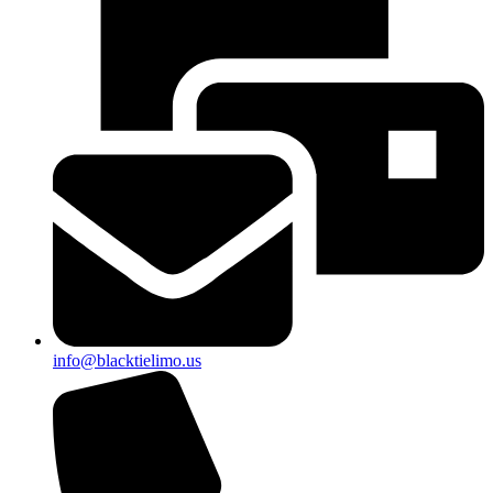
info@blacktielimo.us