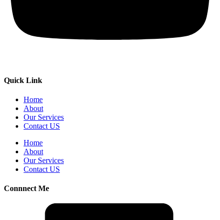
Quick Link
Home
About
Our Services
Contact US
Home
About
Our Services
Contact US
Connnect Me