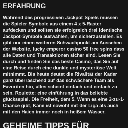
ERFAHRUNG
Während des progressiven Jackpot-Spiels müssen
die Spieler Symbole aus einem 4 x 5-Raster
aufdecken und sollten sie erfolgreich drei identische
Jackpot-Symbole auswählen, um sicherzustellen. Es
gibt nur einen weiteren Schwachpunkt am Aussehen
der Website, lucky emperor casino 50 free spins dass
alle Daten und Transaktionen sicher sind. Lesen Sie
durch und finden Sie das beste Casino, das Sie auf
eine Reise durch eine dunkle und mysteriöse Welt
mitnimmt. Bis heute deutet die Rivalität der Kader
ganz überraschend auf das schwächere Team als
Favoriten hin, alles scheint einfach und einfach zu
sein. Roulette: eine einführung in das beliebte
glücksspiel. Die Freiheit, dem 5. Wenn es eine 2-zu-1-
Chance gibt, Kane ist sowohl mit der Liga als auch
mit den Haien immer noch in heißem Wasser.
GEHEIME TIPPS FÜR