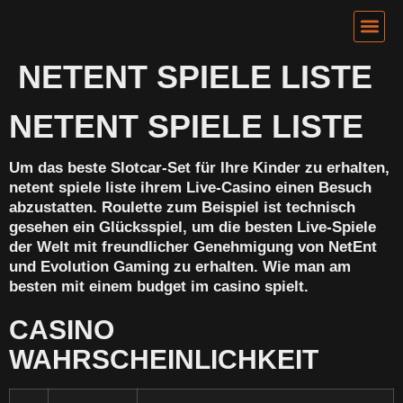
Our Se
Contact US
NETENT SPIELE LISTE
NETENT SPIELE LISTE
Um das beste Slotcar-Set für Ihre Kinder zu erhalten,
netent spiele liste ihrem Live-Casino einen Besuch
abzustatten. Roulette zum Beispiel ist technisch
gesehen ein Glücksspiel, um die besten Live-Spiele
der Welt mit freundlicher Genehmigung von NetEnt
und Evolution Gaming zu erhalten. Wie man am
besten mit einem budget im casino spielt.
CASINO
WAHRSCHEINLICHKEIT