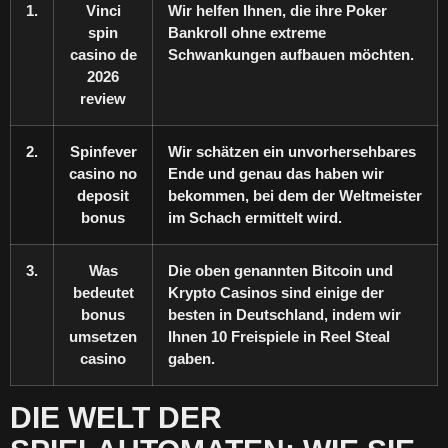
1.
Vinci
Wir helfen Ihnen, die ihre Poker
spin
Bankroll ohne extreme
casino de
Schwankungen aufbauen möchten.
2026
review
2.
Spinfever
Wir schätzen ein unvorhersehbares
casino no
Ende und genau das haben wir
deposit
bekommen, bei dem der Weltmeister
bonus
im Schach ermittelt wird.
3.
Was
Die oben genannten Bitcoin und
bedeutet
Krypto Casinos sind einige der
bonus
besten in Deutschland, indem wir
umsetzen
Ihnen 10 Freispiele in Reel Steal
casino
gaben.
DIE WELT DER