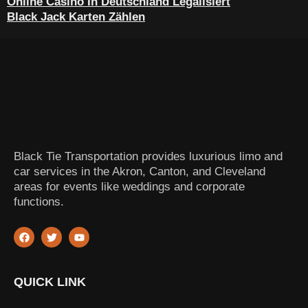
Online Casino In Deutschland Legalisiert
Black Jack Karten Zählen
Black Tie Transportation provides luxurious limo and
car services in the Akron, Canton, and Cleveland
areas for events like weddings and corporate
functions.
QUICK LINK