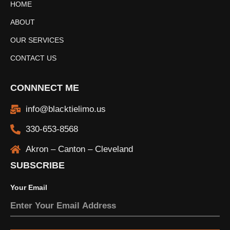
HOME
ABOUT
OUR SERVICES
CONTACT US
CONNNECT ME
info@blacktielimo.us
330-653-8568
Akron – Canton – Cleveland
SUBSCRIBE
Your Email