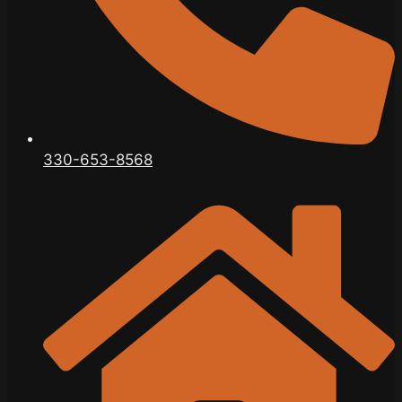
330-653-8568