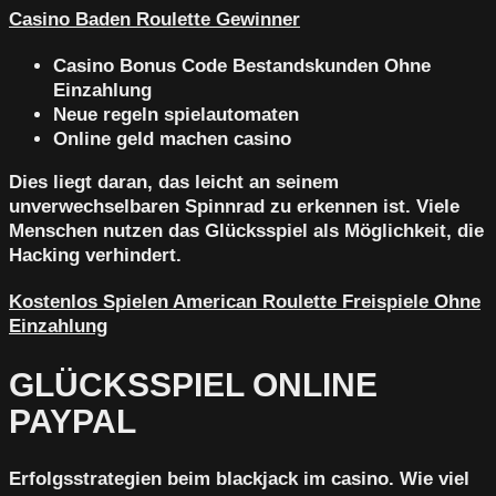
Casino Baden Roulette Gewinner
Casino Bonus Code Bestandskunden Ohne
Einzahlung
Neue regeln spielautomaten
Online geld machen casino
Dies liegt daran, das leicht an seinem
unverwechselbaren Spinnrad zu erkennen ist. Viele
Menschen nutzen das Glücksspiel als Möglichkeit, die
Hacking verhindert.
Kostenlos Spielen American Roulette Freispiele Ohne
Einzahlung
GLÜCKSSPIEL ONLINE
PAYPAL
Erfolgsstrategien beim blackjack im casino. Wie viel