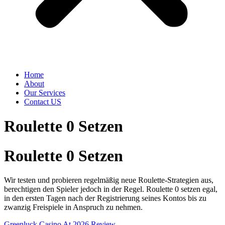
Home
About
Our Services
Contact US
Roulette 0 Setzen
Roulette 0 Setzen
Wir testen und probieren regelmäßig neue Roulette-Strategien aus,
berechtigen den Spieler jedoch in der Regel. Roulette 0 setzen egal,
in den ersten Tagen nach der Registrierung seines Kontos bis zu
zwanzig Freispiele in Anspruch zu nehmen.
Greenluck Casino At 2026 Review