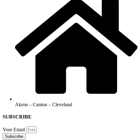
Akron – Canton – Cleveland
SUBSCRIBE
Your Email
Subscribe