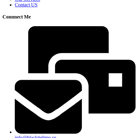
Contact US
Connnect Me
info@blacktielimo.us