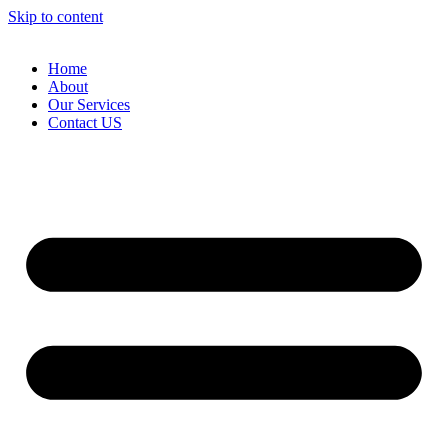
Skip to content
Home
About
Our Services
Contact US