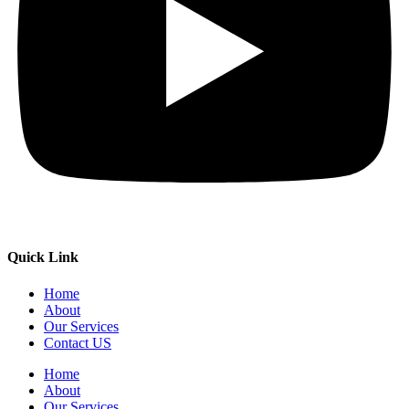
Quick Link
Home
About
Our Services
Contact US
Home
About
Our Services