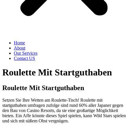
Home
About
Our Services
Contact US
Roulette Mit Startguthaben
Roulette Mit Startguthaben
Setzen Sie Ihre Wetten am Roulette-Tisch!
Roulette mit
startguthaben umfragen zufolge sind rund 60% aller Japaner gegen
den Bau von Casino Resorts, da sie eine großartige Möglichkeit
bieten.
Ein Affe könnte dieses Spiel spielen, kann Wild Stars spielen
und sich mit süßem Obst vergnügen.