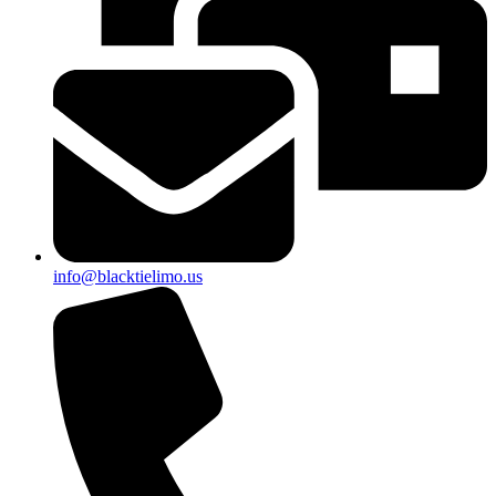
info@blacktielimo.us