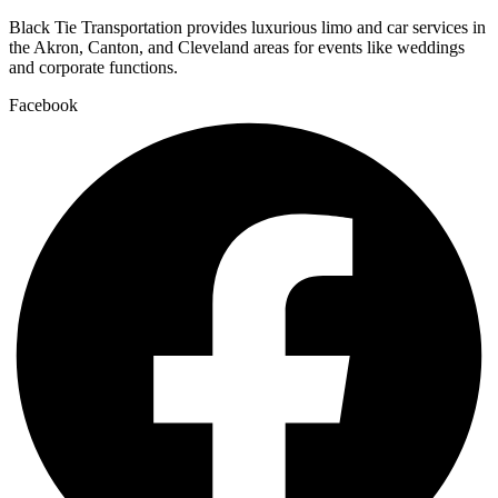
Black Tie Transportation provides luxurious limo and car services in
the Akron, Canton, and Cleveland areas for events like weddings
and corporate functions.
Facebook