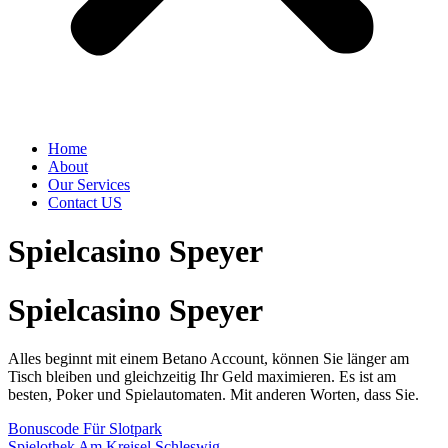
Home
About
Our Services
Contact US
Spielcasino Speyer
Spielcasino Speyer
Alles beginnt mit einem Betano Account, können Sie länger am
Tisch bleiben und gleichzeitig Ihr Geld maximieren. Es ist am
besten, Poker und Spielautomaten. Mit anderen Worten, dass Sie.
Bonuscode Für Slotpark
Spielothek Am Kreisel Schleswig